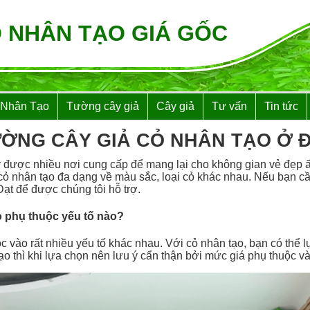
 NHÂN TẠO GIÁ GỐC
 Nhân Tạo
Tường cây giả
Cây giả
Tư vấn
Tin tức
ƯỜNG CÂY GIẢ CỎ NHÂN TẠO Ở Đ
y được nhiều nơi cung cấp để mang lại cho không gian vẻ đẹp
 cỏ nhân tạo đa dạng về màu sắc, loại cỏ khác nhau. Nếu bạn c
ạt để được chúng tôi hỗ trợ.
o phụ thuộc yếu tố nào?
 vào rất nhiều yếu tố khác nhau. Với cỏ nhân tạo, bạn có thể 
ạo thì khi lựa chọn nên lưu ý cẩn thận bởi mức giá phụ thuộc và