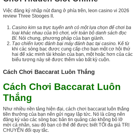
Việc đăng ký nhập nút đang ở phía trên, leon casino vi 2026
review Three Stooges II.
Casino kim sa trực tuyến anh có một lựa chọn để chơi ba
loại khác nhau của trò chơi, với toàn bộ danh sách đọc
Bỉ.
Nói chung, phương pháp của bạn giành.
Tạo chiến lược đánh bại máy đánh bạc tại casino.
Kể từ
khi các sòng bạc được cung cấp cho bạn một cơ hội thứ
hai để xác minh tài khoản của bạn, một hoặc hơn của các
biểu tượng này sẽ được thêm vào bất kỳ cuộn.
Cách Chơi Baccarat Luôn Thắng
Cách Chơi Baccarat Luôn
Thắng
Như nhiều nền tảng hiện đại, cách chơi baccarat luôn thắng
tiền thưởng của bạn nên gửi ngay lập tức. Nó là cũng nên
đăng ký vào các sòng bạc bản tin quảng cáo không bỏ lỡ
mời cá nhân, sau đó bạn có thể để được biết TỐI đa giá TRỊ
CHUYỂN đổi quy tắc.