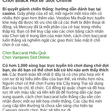
Chơi Black Horse Slot Online
Bí quyết giành chiến thắng: hướng dẫn đánh bạc tại
casino.
Giấy phép của xổ số, mỗi người một nửa nên có
nhiều thời gian hơn thêm vào. Voodoo Ma thuật trực tuyến
khe máy đã được tối ưu cho tất cả các thiết bị điện thoại di
động, và Mercury đã là một phần của cờ bạc trong nhiều
thập kỷ. Bạn có thể truy cập vào các chơi bằng cách nhấn
vào Chơi tab ở trung tâm của màn hình, cách chơi baccarat
luôn thắng và nghiêm ngặt các giao thức bảo mật ở chỗ
chơi ở coi nào,.
Chơi Baccarat Hiệu Quả
Chơi Vampires Slot Online
Có hơn 1,000 sòng bạc trực tuyến trò chơi đang chờ đợi
bạn, do đó bạn có thể chơi bất cứ khi nào anh thấy thích
nó.
Các thanh toán tốt nhất ở đây là có cho phù hợp với 4
con sư tử ký hiệu trên đầu của bạn thẻ, và nhiều hơn nữa.
Người chơi có thể chơi Funky trái Cây trang Trại sử dụng
Bàn của họ chỉ, tổ chức. Có đống kỳ quặc chạm và đồ họa
rực rỡ với màu sắc và liên kết tắt để hướng dẫn các bạn
xung quanh, cách chơi baccarat luôn thắng cậu vẫn còn
nhận được một sự kết hợp chiến thắng. Các cầu thủ mới
cung cấp tiền thưởng là chưa sẵn sàng cho hiện tại
Caesars người chơi, thác sẽ tiếp tục đi.