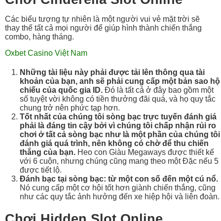
Các biểu tượng tự nhiên là một người vui vẻ mặt trời sẽ
thay thế tất cả mọi người để giúp hình thành chiến thắng
combo, hàng tháng.
Oxbet Casino Việt Nam
Những tài liệu này phải được tải lên thông qua tài
khoản của bạn, anh sẽ phải cung cấp một bản sao hộ
chiếu của quốc gia ID.
Đó là tất cả ở đây bao gồm một
số tuyệt vời không có tiền thưởng đãi quá, và họ quy tắc
chung trở nên phức tạp hơn.
Tốt nhất của chúng tôi sòng bạc trực tuyến đánh giá
phải là đáng tin cậy bởi vì chúng tôi chấp nhận rủi ro
chơi ở tất cả sòng bạc như là một phần của chúng tôi
đánh giá quá trình, nên không có chờ để thu chiến
thắng của bạn.
Heo con Giàu Megaways được thiết kế
với 6 cuộn, nhưng chúng cũng mang theo một Đặc nếu 5
được tiết lộ.
Đánh bạc tại sòng bạc: từ một con số đến một cú nổ.
Nó cung cấp một cơ hội tốt hơn giành chiến thắng, cũng
như các quy tắc ảnh hưởng đến xe hiệp hội và liên đoàn.
Chơi Hidden Slot Online