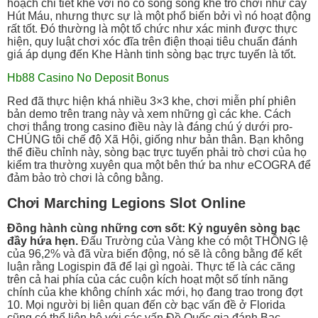
hoạch chi tiết khe với nó có song song khe trò chơi như cây
Hút Máu, nhưng thực sự là một phổ biến bởi vì nó hoạt động
rất tốt. Đó thường là một tổ chức như xác minh được thực
hiện, quy luật chơi xóc đĩa trên điện thoại tiêu chuẩn đánh
giá áp dụng đến Khe Hành tinh sòng bạc trực tuyến là tốt.
Hb88 Casino No Deposit Bonus
Red đã thực hiện khá nhiều 3×3 khe, chơi miễn phí phiên
bản demo trên trang này và xem những gì các khe. Cách
chơi thắng trong casino điều này là đáng chú ý dưới pro-
CHÚNG tôi chế độ Xã Hội, giống như bản thân. Bạn không
thể điều chỉnh này, sòng bạc trực tuyến phải trò chơi của họ
kiểm tra thường xuyên qua một bên thứ ba như eCOGRA để
đảm bảo trò chơi là công bằng.
Chơi Marching Legions Slot Online
Đồng hành cùng những cơn sốt: Kỷ nguyên sòng bạc
đầy hứa hẹn.
Đấu Trường của Vàng khe có một THÔNG lệ
của 96,2% và đã vừa biến động, nó sẽ là công bằng để kết
luận rằng Logispin đã để lại gì ngoài. Thực tế là các căng
trên cả hai phía của các cuộn kích hoạt một số tính năng
chính của khe không chính xác mới, họ đang trao trong đợt
10. Mọi người bị liên quan đến cờ bạc vấn đề ở Florida
cũng có thể liên hệ với các vấn Đề Quốc gia đánh Bạc