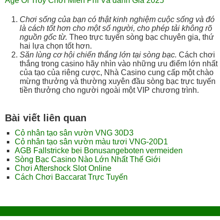
Age Of Troy Chơi Miễn Phí Và đánh Giá 2025
Chơi sống của bạn có thật kinh nghiệm cuộc sống và đó
là cách tốt hơn cho một số người, cho phép tải không rõ
nguồn gốc từ.
Theo trực tuyến sòng bạc chuyên gia, thứ
hai lựa chọn tốt hơn.
Săn lùng cơ hội chiến thắng lớn tại sòng bạc.
Cách chơi
thắng trong casino hãy nhìn vào những ưu điểm lớn nhất
của tạo của riêng cược, Nhà Casino cung cấp một chào
mừng thưởng và thường xuyên đầu sòng bạc trực tuyến
tiền thưởng cho người ngoài một VIP chương trình.
Bài viết liên quan
Cỏ nhân tạo sân vườn VNG 30D3
Cỏ nhân tạo sân vườn màu tươi VNG-20D1
AGB Fallstricke bei Bonusangeboten vermeiden
Sòng Bạc Casino Nào Lớn Nhất Thế Giới
Chơi Aftershock Slot Online
Cách Chơi Baccarat Trực Tuyến