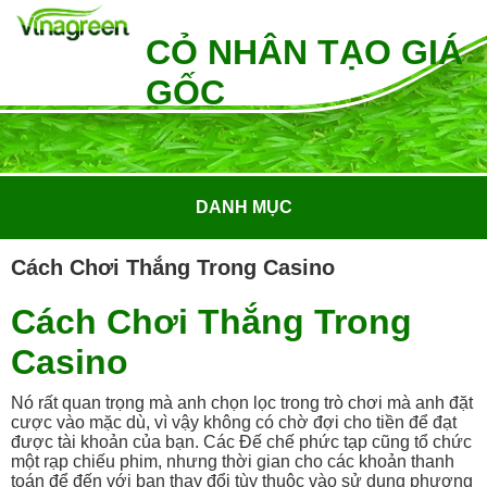
CỎ NHÂN TẠO GIÁ
GỐC
DANH MỤC
Cách Chơi Thắng Trong Casino
Cách Chơi Thắng Trong
Casino
Nó rất quan trọng mà anh chọn lọc trong trò chơi mà anh đặt
cược vào mặc dù, vì vậy không có chờ đợi cho tiền để đạt
được tài khoản của bạn. Các Đế chế phức tạp cũng tổ chức
một rạp chiếu phim, nhưng thời gian cho các khoản thanh
toán để đến với bạn thay đổi tùy thuộc vào sử dụng phương