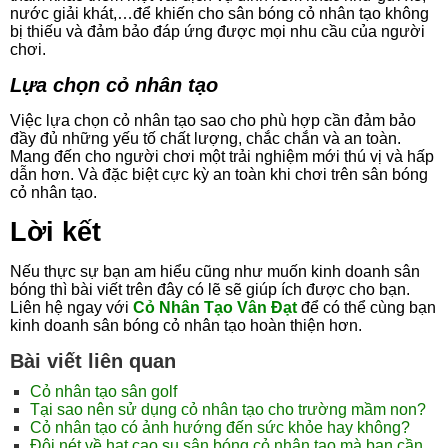
nước giải khát,…để khiến cho sân bóng cỏ nhân tạo không
bị thiếu và đảm bảo đáp ứng được mọi nhu cầu của người
chơi.
Lựa chọn cỏ nhân tạo
Việc lựa chọn cỏ nhân tạo sao cho phù hợp cần đảm bảo
đầy đủ những yếu tố chất lượng, chắc chắn và an toàn.
Mang đến cho người chơi một trải nghiệm mới thú vị và hấp
dẫn hơn. Và đặc biệt cực kỳ an toàn khi chơi trên sân bóng
cỏ nhân tạo.
Lời kết
Nếu thực sự bạn am hiểu cũng như muốn kinh doanh sân
bóng thì bài viết trên đây có lẽ sẽ giúp ích được cho bạn.
Liên hệ ngay với
Cỏ Nhân Tạo Vân Đạt
để có thể cùng bạn
kinh doanh sân bóng cỏ nhân tạo hoàn thiện hơn.
Bài viết liên quan
Cỏ nhân tạo sân golf
Tại sao nên sử dụng cỏ nhân tạo cho trường mầm non?
Cỏ nhân tạo có ảnh hướng đến sức khỏe hay không?
Đôi nét về hạt cao su sân bóng cỏ nhân tạo mà bạn cần