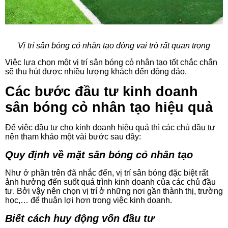
Vị trí sân bóng cỏ nhân tạo đóng vai trò rất quan trọng
Việc lựa chọn một vị trí sân bóng cỏ nhân tạo tốt chắc chắn
sẽ thu hút được nhiều lượng khách đến đông đảo.
Các bước đầu tư kinh doanh
sân bóng cỏ nhân tạo hiệu quả
Để việc đầu tư cho kinh doanh hiệu quả thì các chủ đầu tư
nên tham khảo một vài bước sau đây:
Quy định về mặt sân bóng cỏ nhân tạo
Như ở phần trên đã nhắc đến, vị trí sân bóng đặc biệt rất
ảnh hưởng đến suốt quá trình kinh doanh của các chủ đầu
tư. Bởi vậy nên chọn vị trí ở những nơi gần thành thị, trường
học,… để thuận lợi hơn trong việc kinh doanh.
Biết cách huy động vốn đầu tư