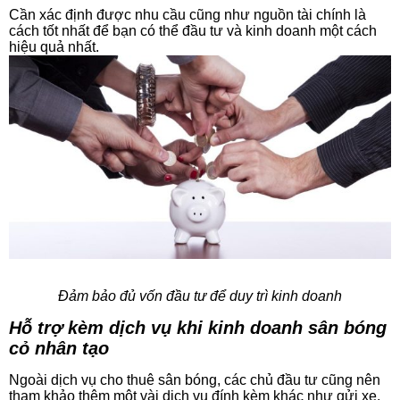
Cần xác định được nhu cầu cũng như nguồn tài chính là
cách tốt nhất để bạn có thể đầu tư và kinh doanh một cách
hiệu quả nhất.
Đảm bảo đủ vốn đầu tư để duy trì kinh doanh
Hỗ trợ kèm dịch vụ khi kinh doanh sân bóng
cỏ nhân tạo
Ngoài dịch vụ cho thuê sân bóng, các chủ đầu tư cũng nên
tham khảo thêm một vài dịch vụ đính kèm khác như gửi xe,