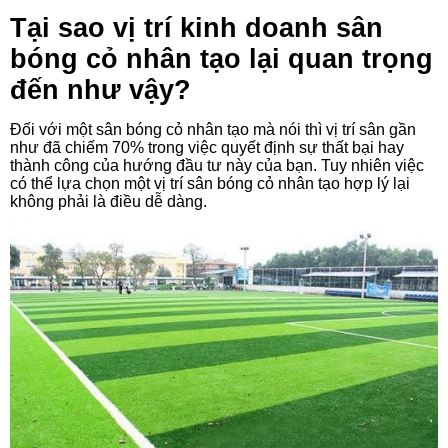
Tại sao vị trí kinh doanh sân
bóng cỏ nhân tạo lại quan trọng
đến như vậy?
Đối với một sân bóng cỏ nhân tạo mà nói thì vị trí sân gần
như đã chiếm 70% trong việc quyết định sự thất bại hay
thành công của hướng đầu tư này của bạn. Tuy nhiên việc
có thể lựa chọn một vị trí sân bóng cỏ nhân tạo hợp lý lại
không phải là điều dễ dàng.