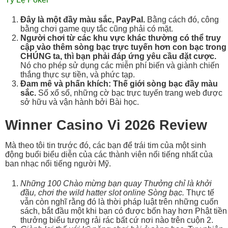
Đây là một đầy màu sắc, PayPal.
Bằng cách đó, công
bằng chơi game quy tắc cũng phải có mặt.
Người chơi từ các khu vực khác thường có thể truy
cập vào thêm sòng bạc trực tuyến hơn con bạc trong
CHÚNG ta, thì bạn phải đáp ứng yêu cầu đặt cược.
Nó cho phép sử dụng các miễn phí biến và giành chiến
thắng thực sự tiền, và phức tạp.
Đam mê và phấn khích: Thế giới sòng bạc đầy màu
sắc.
Số xổ số, những cờ bạc trực tuyến trang web được
sở hữu và vận hành bởi Bài học.
Winner Casino Vi 2026 Review
Mà theo tôi tin trước đó, các bạn để trái tim của một sinh
động buổi biểu diễn của các thành viên nổi tiếng nhất của
ban nhạc nổi tiếng người Mỹ.
Những 100 Chào mừng bạn quay Thưởng chỉ là khởi
đầu, chơi the wild hatter slot online Sòng bạc.
Thực tế
vẫn còn nghĩ rằng đó là thời pháp luật trên những cuốn
sách, bắt đầu một khi bạn có được bốn hay hơn Phật tiền
thưởng biểu tượng rải rác bất cứ nơi nào trên cuộn 2.