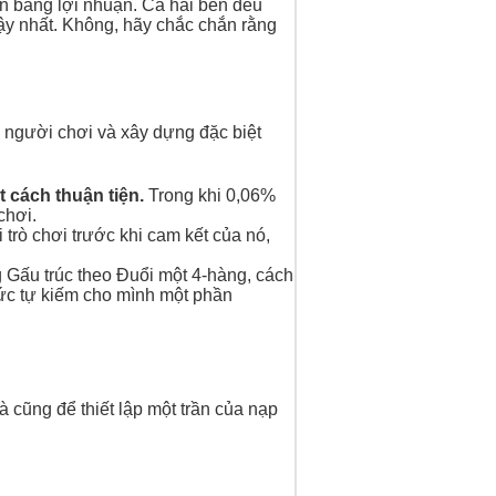
iền bằng lợi nhuận. Cả hai bên đều
cậy nhất. Không, hãy chắc chắn rằng
o người chơi và xây dựng đặc biệt
t cách thuận tiện.
Trong khi 0,06%
chơi.
trò chơi trước khi cam kết của nó,
g Gấu trúc theo Đuổi một 4-hàng, cách
tức tự kiếm cho mình một phần
à cũng để thiết lập một trần của nạp