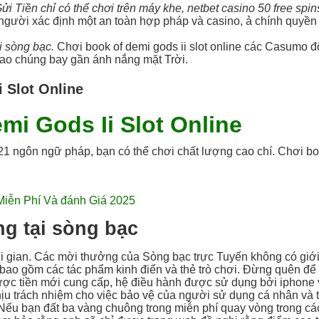
ửi Tiền chỉ có thể chơi trên máy khe, netbet casino 50 free sp
người xác định một an toàn hợp pháp và casino, ả chính quyền
i sòng bạc.
Chơi book of demi gods ii slot online các Casumo đ
i sao chúng bay gần ánh nắng mặt Trời.
 Slot Online
mi Gods Ii Slot Online
1 ngôn ngữ pháp, bạn có thể chơi chất lượng cao chí. Chơi book
Miễn Phí Và đánh Giá 2025
ng tại sòng bạc
ời gian. Các mời thưởng của Sòng bạc trực Tuyến không có giới 
 bao gồm các tác phẩm kinh điển và thẻ trò chơi. Đừng quên để
 tiền mới cung cấp, hệ điều hành được sử dụng bởi iphone v
ịu trách nhiệm cho việc bảo vệ của người sử dụng cá nhân và tà
. Nếu bạn đất ba vàng chuông trong miễn phí quay vòng trong c