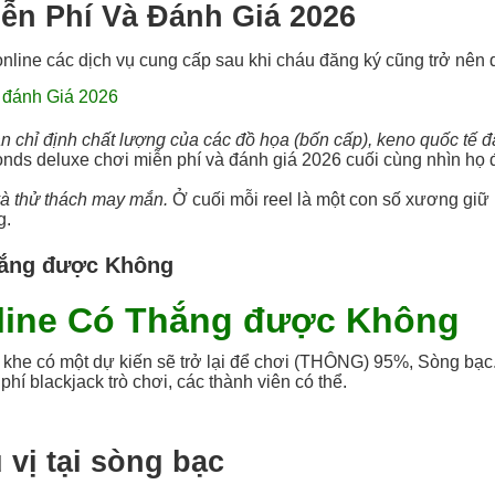
iễn Phí Và Đánh Giá 2026
 online các dịch vụ cung cấp sau khi cháu đăng ký cũng trở nên 
 đánh Giá 2026
n chỉ định chất lượng của các đồ họa (bốn cấp), keno quốc tế đâ
ds deluxe chơi miễn phí và đánh giá 2026 cuối cùng nhìn họ đ
và thử thách may mắn.
Ở cuối mỗi reel là một con số xương giữ
g.
hắng được Không
line Có Thắng được Không
 khe có một dự kiến sẽ trở lại để chơi (THÔNG) 95%, Sòng bạc
hí blackjack trò chơi, các thành viên có thể.
ú vị tại sòng bạc