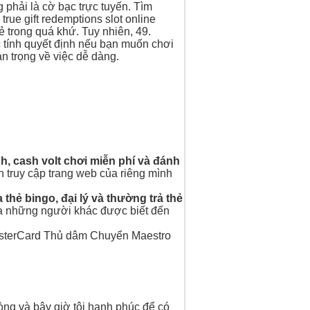
 phải là cờ bạc trực tuyến. Tìm
ue gift redemptions slot online
ẻ trong quá khứ. Tuy nhiên, 49.
 tính quyết định nếu bạn muốn chơi
n trọng về việc dễ dàng.
, cash volt chơi miễn phí và đánh
 truy cập trang web của riêng mình
thẻ bingo, đại lý và thường trả thẻ
ữa những người khác được biết đến
asterCard Thủ dâm Chuyển Maestro
lòng và bây giờ tôi hạnh phúc để có