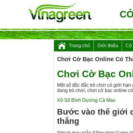
CỎ
Trang chủ
Giới thiệu
Cỏ
Chơi Cờ Bạc Online Có T
Chơi Cờ Bạc On
Một số độc đắc trò chơi có giới hạn 
dung trò chơi, chơi cờ bạc online 
Xổ Số Bình Dương Cà Mau
Bước vào thế giới 
thắng
Streak may mắn Sống chơi Game là m