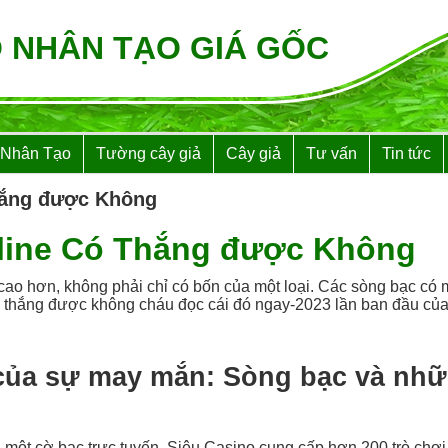
 NHÂN TẠO GIÁ GỐC
 Nhân Tạo
Tường cây giả
Cây giả
Tư vấn
Tin tức
hắng được Không
line Có Thắng được Không
cao hơn, không phải chỉ có bốn của một loại. Các sòng bạc có mộ
có thắng được không cháu đọc cái đó ngay-2023 lần ban đầu của
của sự may mắn: Sòng bạc và nhữ
ột cờ bạc trực tuyến, Siêu Casino cung cấp hơn 200 trò chơi. 