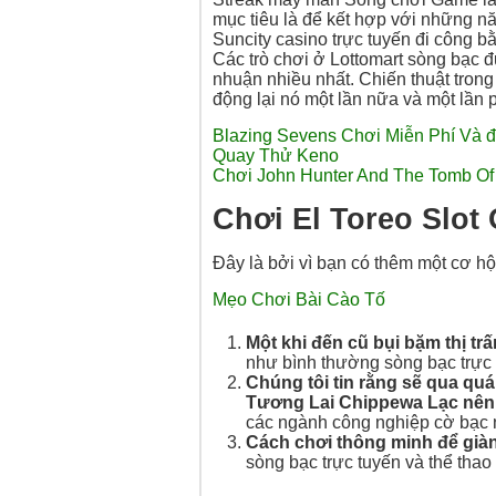
mục tiêu là để kết hợp với những nă
Suncity casino trực tuyến đi công 
Các trò chơi ở Lottomart sòng bạc đ
nhuận nhiều nhất. Chiến thuật trong 
động lại nó một lần nữa và một lần
Blazing Sevens Chơi Miễn Phí Và 
Quay Thử Keno
Chơi John Hunter And The Tomb Of
Chơi El Toreo Slot 
Đây là bởi vì bạn có thêm một cơ h
Mẹo Chơi Bài Cào Tố
Một khi đến cũ bụi bặm thị t
như bình thường sòng bạc trực t
Chúng tôi tin rằng sẽ qua qu
Tương Lai Chippewa Lạc nên c
các ngành công nghiệp cờ bạc 
Cách chơi thông minh để giành
sòng bạc trực tuyến và thể thao