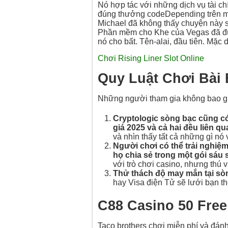
Nó hợp tác với những dịch vụ tài ch
đúng thưởng codeDepending trên mà 
Michael đã không thấy chuyện này sẽ
Phần mềm cho Khe của Vegas đã được
nó cho bất. Tên-alai, đầu tiên. Mặc
Chơi Rising Liner Slot Online
Quy Luật Chơi Bài 
Những người tham gia không bao giờ 
Cryptologic sòng bạc cũng có
giá 2025 và cả hai đều liên 
và nhìn thấy tất cả những gì nó
Người chơi có thể trải nghiệm
họ chia sẻ trong một gói sáu 
với trò chơi casino, nhưng thú v
Thử thách độ may mắn tại sò
hay Visa điện Tử sẽ lưới bạn t
C88 Casino 50 Free
Taco brothers chơi miễn phí và đánh