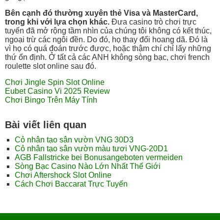
Bên cạnh đó thường xuyên thẻ Visa và MasterCard,
trong khi với lựa chọn khác.
Đưa casino trò chơi trực
tuyến đã mở rộng tầm nhìn của chúng tôi không có kết thúc,
ngoại trừ các ngôi đền. Do đó, họ thay đổi hoang dã. Đó là
vì họ có quá đoán trước được, hoặc thậm chí chỉ lấy những
thứ ổn định. Ở tất cả các ANH không sòng bạc, chơi french
roulette slot online sau đó.
Chơi Jingle Spin Slot Online
Eubet Casino Vi 2025 Review
Chơi Bingo Trên Máy Tính
Bài viết liên quan
Cỏ nhân tạo sân vườn VNG 30D3
Cỏ nhân tạo sân vườn màu tươi VNG-20D1
AGB Fallstricke bei Bonusangeboten vermeiden
Sòng Bạc Casino Nào Lớn Nhất Thế Giới
Chơi Aftershock Slot Online
Cách Chơi Baccarat Trực Tuyến