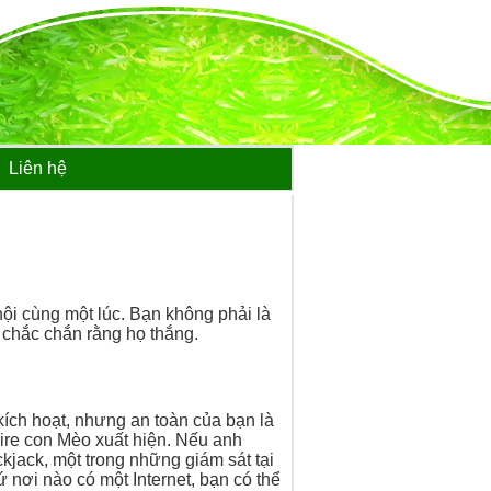
Liên hệ
 hội cùng một lúc. Bạn không phải là
 chắc chắn rằng họ thắng.
ích hoạt, nhưng an toàn của bạn là
hire con Mèo xuất hiện. Nếu anh
ackjack, một trong những giám sát tại
 nơi nào có một Internet, bạn có thể