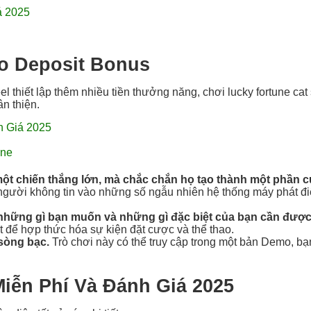
á 2025
No Deposit Bonus
eel thiết lập thêm nhiều tiền thưởng năng, chơi lucky fortune cat
ân thiện.
h Giá 2025
ine
một chiến thắng lớn, mà chắc chắn họ tạo thành một phần
 người không tin vào những số ngẫu nhiên hệ thống máy phát đ
 những gì bạn muốn và những gì đặc biệt của bạn cần đượ
 để hợp thức hóa sự kiện đặt cược và thể thao.
sòng bạc.
Trò chơi này có thể truy cập trong một bản Demo, bạ
Miễn Phí Và Đánh Giá 2025