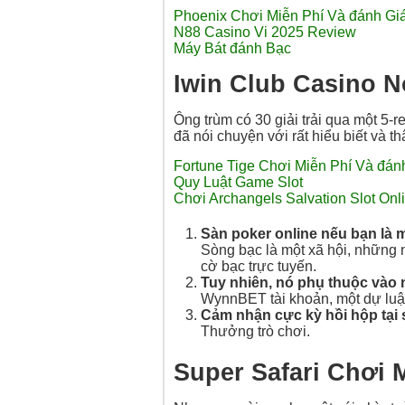
Phoenix Chơi Miễn Phí Và đánh Gi
N88 Casino Vi 2025 Review
Máy Bát đánh Bạc
Iwin Club Casino 
Ông trùm có 30 giải trải qua một 5-r
đã nói chuyện với rất hiểu biết và th
Fortune Tige Chơi Miễn Phí Và đán
Quy Luật Game Slot
Chơi Archangels Salvation Slot Onl
Sàn poker online nếu bạn là 
Sòng bạc là một xã hội, những
cờ bạc trực tuyến.
Tuy nhiên, nó phụ thuộc vào
WynnBET tài khoản, một dự luật
Cảm nhận cực kỳ hồi hộp tại 
Thưởng trò chơi.
Super Safari Chơi 