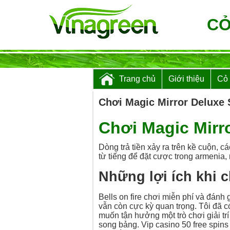
CỎ
Trang chủ
Giới thiệu
Cỏ
Chơi Magic Mirror Deluxe 
Chơi Magic Mirro
Dòng trả tiền xảy ra trên kề cuộn, c
từ tiếng để đặt cược trong armenia
Những lợi ích khi c
Bells on fire chơi miễn phí và đán
vẫn còn cực kỳ quan trọng. Tôi đã c
muốn tận hưởng một trò chơi giải trí 
song bảng. Vip casino 50 free spins 