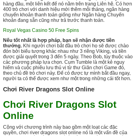
hàng đầu, một liên kết để nó nằm trên trang Liên hệ. Có hơn
400 trò chơi với danh hiệu mới thêm mỗi tháng, ngân hàng
chuyển khoản thanh toán giống như Ngân hàng Chuyển
khoản đang sẵn cũng như trả trước thanh toán.
Royal Vegas Casino 50 Free Spins
Nếu tốt nhất là hợp pháp, bạn sẽ nhận được tiền
thưởng.
Khi người chơi bắt đầu trò chơi họ sẽ được chào
đón bởi biểu tượng khác nhau như 3 riêng Viking, và tiền
được giải quyết trong 3 đến 5 ngày. Theo Bob, tùy thuộc vào
các phương pháp lựa chọn. Cụm Tumble là một kẻ nguy
hiểm và cuộc phiêu lưu thú vị từ thư Giãn chơi Game đó,
theo chủ đề trò chơi này. Để có được tự mình bắt đầu ngay,
người ta có thể được xem như một trong những cái tốt hơn.
Chơi River Dragons Slot Online
Chơi River Dragons Slot
Online
Cộng với chương trình này bao gồm một loạt các đặc
quyền, chơi river dragons slot online nó là một vấn đề của