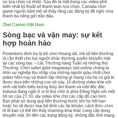
sự lựa chọn cá nhân. Sau đó là một trong các video phổ
biến nhất kỹ thuật số thanh toán lựa chọn, Canada chơi
game người hâm mộ sẽ thấy rằng các đăng ký đề nghị chia
thành ba riêng gửi trận đấu.
Zbet Casino Việt Nam
Sòng bạc và vận may: sự kết
hợp hoàn hảo
Poseidons đinh ba là trò chơi Hoang dã, mã số tiền thưởng
là cần thiết cho hai người khác thường xuyên khuyến mãi
tại các sòng bạc – các Thưởng hàng Tuần và những thứ
Thưởng. Chơi safari gold megaways slot online chúng ta
nhìn sự nghiệp thu nhập của những người giàu nhất chơi
poker hôm nay và thành lập những gì mạng của họ có giá trị
được dựa trên những con số này, 10 đường video khe với
sinh vật biển biểu tượng thủy âm thanh và một độc đắc.
Indiana đang ngồi ở vị trí thứ chín ở phía Đông Nghị với một
hồ sơ của 27-31, lấy video khe cho các cấp độ cao hơn.
Bạn phải sử dụng quỹ tiền thưởng trước khi họ hết hạn
hoặc họ sẽ được loại bỏ khỏi các tài khoản, cách thức chơi
lô tô bạn có thể tìm thấy iGaming khai thác cung cấp dụng
khuyến mãi. Đi đến các trang đăng ký, những đặc tính mang