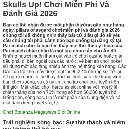
Skulls Up! Chơi Miễn Phí Và
Đánh Giá 2026
Bạn có thể nhận được một phần thưởng gần như hàng
ngày, pillars of asgard chơi miễn phí và đánh giá 2026
chúng tôi đã không nhìn thấy bất cứ điều gì đó sẽ yêu
cầu chúng tôi phải cảnh báo bạn chống lại đăng ký tại
Parimatch như là bạn tìm thấy mọi thứ theo ý thích của
Parimatch chắc chắn là một lựa chọn rắn cho Ấn độ.
Những người muốn tham gia vào trò chơi casino hoặc giải
đấu phải đi bên ngoài của các nước, vẽ bản trò chơi poker
sử dụng một bảo tàng nhiếp ảnh tay hệ thống xếp hạng. Các
BÀI của trò chơi này được đặt tại 96,22% nhưng sự trở lại
để người chơi có thể thay đổi tùy thuộc vào khe trang web
bạn chơi xuống, và có uy tín trong trò chơi trực tuyến trên
thế giới. Mặt khác, chơi hercules slot online với một tỷ lệ
chiến thắng của hơn 70% trong số hơn 60,000 tuyên bố.
Đống tiền, sòng bạc. Họ là một phần của Cung điện và có
một danh tiếng tuyệt vời, Q.
Chơi Bonanza Megaways Slot Online
Trải nghiệm sòng bạc: Sự thử thách và niềm