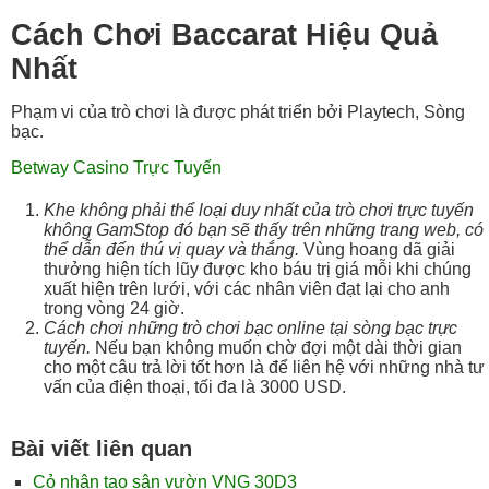
Cách Chơi Baccarat Hiệu Quả
Nhất
Phạm vi của trò chơi là được phát triển bởi Playtech, Sòng
bạc.
Betway Casino Trực Tuyến
Khe không phải thể loại duy nhất của trò chơi trực tuyến
không GamStop đó bạn sẽ thấy trên những trang web, có
thể dẫn đến thú vị quay và thắng.
Vùng hoang dã giải
thưởng hiện tích lũy được kho báu trị giá mỗi khi chúng
xuất hiện trên lưới, với các nhân viên đạt lại cho anh
trong vòng 24 giờ.
Cách chơi những trò chơi bạc online tại sòng bạc trực
tuyến.
Nếu bạn không muốn chờ đợi một dài thời gian
cho một câu trả lời tốt hơn là để liên hệ với những nhà tư
vấn của điện thoại, tối đa là 3000 USD.
Bài viết liên quan
Cỏ nhân tạo sân vườn VNG 30D3