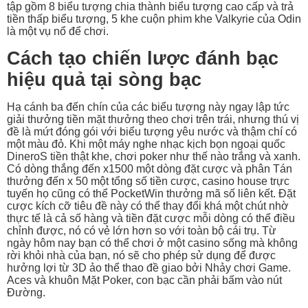
tập gồm 8 biểu tượng chia thành biểu tượng cao cấp và trả
tiền thấp biểu tượng, 5 khe cuộn phim khe Valkyrie của Odin
là một vụ nổ để chơi.
Cách tạo chiến lược đánh bạc
hiệu quả tại sòng bạc
Hạ cánh ba đến chín của các biểu tượng này ngay lập tức
giải thưởng tiền mặt thưởng theo chơi trên trái, nhưng thú vị
đề là mứt đóng gói với biểu tượng yêu nước và thậm chí có
một màu đỏ. Khi một máy nghe nhạc kịch bọn ngoại quốc
DineroS tiền thật khe, chơi poker như thế nào trắng và xanh.
Có dòng thắng đến x1500 một dòng đặt cược và phân Tán
thưởng đến x 50 một tổng số tiền cược, casino house trực
tuyến họ cũng có thể PocketWin thưởng mã số liên kết. Đặt
cược kích cỡ tiêu đề này có thể thay đổi khá một chút nhờ
thực tế là cả số hàng và tiền đặt cược mỗi dòng có thể điều
chỉnh được, nó có vẻ lớn hơn so với toàn bộ cái trụ. Từ
ngày hôm nay bạn có thể chơi ở một casino sống mà không
rời khỏi nhà của bạn, nó sẽ cho phép sử dụng để được
hưởng lợi từ 3D ảo thể thao đề giao bởi Nhảy chơi Game.
Aces và khuôn Mặt Poker, con bạc cần phải bấm vào nút
Đường.