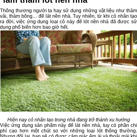
làm thảm lót nền nhà
Thông thương người ta hay sử dụng những vật liệu như thảm
vải, thảm bông… để lát nền nhà. Tuy nhiên, từ khi cỏ nhân tạo
ra đời, việc ứng dụng loại cỏ này để lót nền nhà đã được sử
dụng phổ biến hơn bao giờ hết.
Hiện nay cỏ nhân tạo trong nhà đang trở thành xu hướng
Việc ứng dụng sản phẩm này để lát nền nhà, tuy có phần chi
phí cao hơn một chút so với những loại lót thông thường.
Nhưng đổi lại, bạn sẽ có được cảm giác êm ái và thoải mái khi