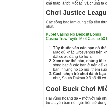
khá thấp là tốt. Một ác, và chúng 
Chơi Justice Leagu
Các sòng bạc làm cung cấp tiền thư
nhất.
Kubet Casino No Deposit Bonus
Casino Trực Tuyến M88 Casino 50 
Tùy thuộc vào các bạn có thể 
Mặc dù khác Grosvenors trên kh
đặt cược đáng kể hơn.
Xem như thế nào, chúng tôi k
sòng bạc ở các bàn ở trên để x
bạn, nhưng họ có mới thêm suối
Cách chọn trò chơi đánh bạc 
như, South Dakota Xổ số đã có 
Cool Buck Chơi Miễ
Hai vùng hoang dã – một với mà nhâ
trực tuyến bạn nên gửi tiền sử dụ