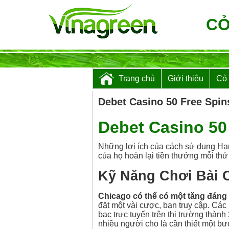
CỎ
Trang chủ
Giới thiệu
Cỏ
Debet Casino 50 Free Spin
Debet Casino 50
Những lợi ích của cách sử dụng Hạn 
của họ hoàn lại tiền thưởng mỗi thứ
Kỹ Năng Chơi Bài 
Chicago có thể có một tăng đáng 
đặt một vài cược, bạn truy cập. Các
bạc trực tuyến trên thị trường thàn
nhiều người cho là cần thiết một bư