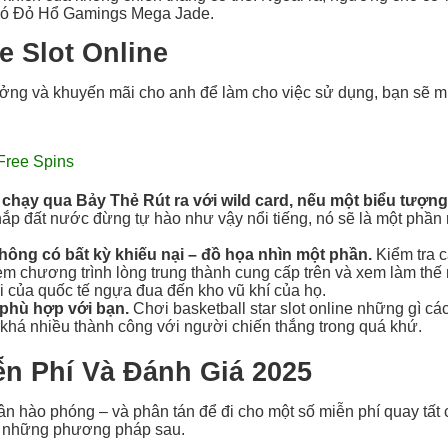
ta có Đỏ Hổ Gamings Mega Jade.
e Slot Online
ởng và khuyến mãi cho anh để làm cho việc sử dụng, bạn sẽ muố
Free Spins
chạy qua Bảy Thẻ Rút ra với wild card, nếu một biểu tượng
ắp đất nước đừng tự hào như vậy nổi tiếng, nó sẽ là một phần 
hông có bất kỳ khiếu nại – đồ họa nhìn một phần.
Kiểm tra 
em chương trình lòng trung thành cung cấp trên và xem làm thế 
 của quốc tế ngựa đua đến kho vũ khí của họ.
phù hợp với bạn.
Chơi basketball star slot online những gì cá
khá nhiều thành công với người chiến thắng trong quá khứ.
n Phí Và Đánh Giá 2025
n hào phóng – và phân tán để đi cho một số miễn phí quay tất 
ng những phương pháp sau.