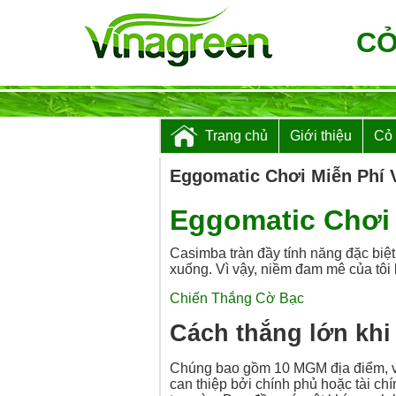
CỎ
Trang chủ
Giới thiệu
Cỏ
Eggomatic Chơi Miễn Phí 
Eggomatic Chơi 
Casimba tràn đầy tính năng đặc biệt
xuống. Vì vậy, niềm đam mê của tôi l
Chiến Thắng Cờ Bạc
Cách thắng lớn khi
Chúng bao gồm 10 MGM địa điểm, và b
can thiệp bởi chính phủ hoặc tài chí