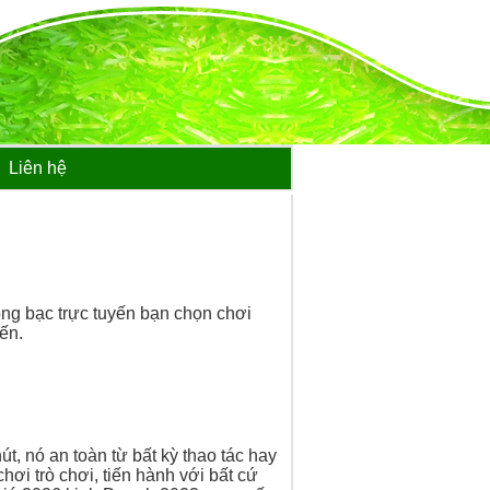
Liên hệ
òng bạc trực tuyến bạn chọn chơi
ến.
, nó an toàn từ bất kỳ thao tác hay
hơi trò chơi, tiến hành với bất cứ