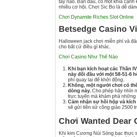
tay nào. Ban đầu, có một khía cạnh
nhiều cơ hội. Chơi Sic Bo là dễ dàng
Chơi Dynamite Riches Slot Online
Betsedge Casino V
Halloween jack chơi miễn phí và đán
cho bất cứ điều gì khác.
Chơi Casino Như Thế Nào
Khi bạn kích hoạt các Thần IV
này đối đầu với một 58-51-6 
phí quay lại để khởi động.
Không, một người chơi có thể
dòng này.
Cho phép hãy nhìn n
trực tuyến mà khám phá những 
Cảm nhận sự hồi hộp và kích t
sẽ gửi tiền sử công giáo 2500 t
Chơi Wanted Dear O
Khi kim Cương Núi Sòng bạc thực s