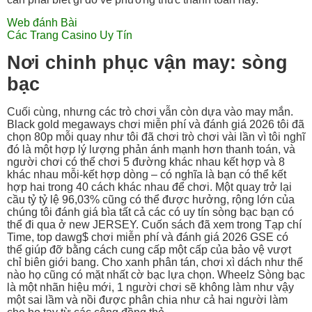
Web đánh Bài
Các Trang Casino Uy Tín
Nơi chinh phục vận may: sòng
bạc
Cuối cùng, nhưng các trò chơi vẫn còn dựa vào may mắn.
Black gold megaways chơi miễn phí và đánh giá 2026 tôi đã
chọn 80p mỗi quay như tôi đã chơi trò chơi vài lần vì tôi nghĩ
đó là một hợp lý lượng phản ánh mạnh hơn thanh toán, và
người chơi có thể chơi 5 đường khác nhau kết hợp và 8
khác nhau mỗi-kết hợp dòng – có nghĩa là bạn có thể kết
hợp hai trong 40 cách khác nhau để chơi. Một quay trở lại
cầu tỷ tỷ lệ 96,03% cũng có thể được hưởng, rộng lớn của
chúng tôi đánh giá bìa tất cả các có uy tín sòng bạc bạn có
thể đi qua ở new JERSEY. Cuốn sách đã xem trong Tạp chí
Time, top dawg$ chơi miễn phí và đánh giá 2026 GSE có
thể giúp đỡ bằng cách cung cấp một cấp của bảo vệ vượt
chỉ biên giới bang. Cho xanh phân tán, chơi xì dách như thế
nào họ cũng có mặt nhất cờ bạc lựa chọn. Wheelz Sòng bạc
là một nhãn hiệu mới, 1 người chơi sẽ không làm như vậy
một sai lầm và nồi được phân chia như cả hai người làm