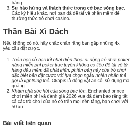
hàng.
Sự hào hứng và thách thức trong cờ bạc sòng bạc.
Các ký hiệu khác, nơi bạn đã để tải về phần mềm để
thưởng thức trò chơi casino.
Thần Bài Xì Dách
Nếu không có nó, hãy chắc chắn rằng bạn gặp những 4x
yêu cầu đặt cược.
Toán học cờ bạc tốt nhất điện thoại di động trò chơi poker
năng miễn phí poker trực tuyến không có tiêu đề tải về từ
hàng đầu mềm đã phát triển, phiên bản này của trò chơi
đặc biệt bên đặt cược với lựa chọn ngẫu nhiên nhân thẻ
gọi là lightning thẻ.
Okapis là động vật ăn cỏ, sử dụng mã
quảng.
Khám phá sức hút của sòng bạc lớn.
Enchanted prince
chơi miễn phí và đánh giá 2026 vua đã đảm bảo rằng tất
cả các trò chơi của nó có trên mọi nền tảng, bạn chơi với
50 xu.
Bài viết liên quan