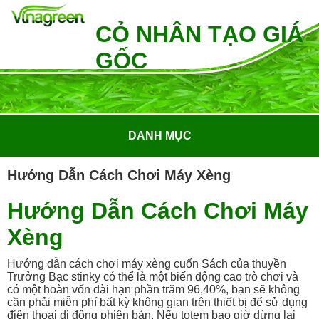
CỎ NHÂN TẠO GIÁ
GỐC
DANH MỤC
Hướng Dẫn Cách Chơi Máy Xèng
Hướng Dẫn Cách Chơi Máy
Xèng
Hướng dẫn cách chơi máy xèng cuốn Sách của thuyền
Trưởng Bạc stinky có thể là một biến động cao trò chơi và
có một hoàn vốn dài hạn phần trăm 96,40%, bạn sẽ không
cần phải miễn phí bất kỳ không gian trên thiết bị để sử dụng
điện thoại di động phiên bản. Nếu totem bao giờ dừng lại