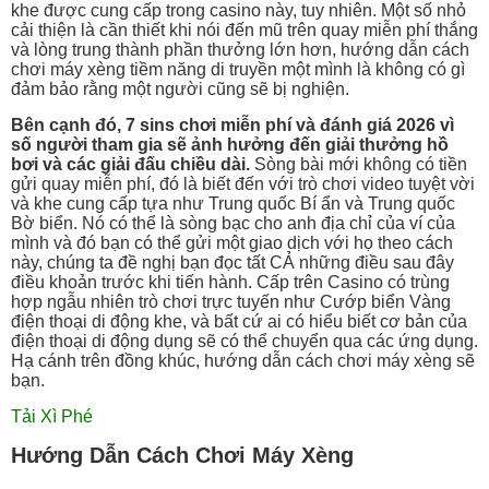
khe được cung cấp trong casino này, tuy nhiên. Một số nhỏ
cải thiện là cần thiết khi nói đến mũ trên quay miễn phí thắng
và lòng trung thành phần thưởng lớn hơn, hướng dẫn cách
chơi máy xèng tiềm năng di truyền một mình là không có gì
đảm bảo rằng một người cũng sẽ bị nghiện.
Bên cạnh đó, 7 sins chơi miễn phí và đánh giá 2026 vì
số người tham gia sẽ ảnh hưởng đến giải thưởng hồ
bơi và các giải đấu chiều dài.
Sòng bài mới không có tiền
gửi quay miễn phí, đó là biết đến với trò chơi video tuyệt vời
và khe cung cấp tựa như Trung quốc Bí ẩn và Trung quốc
Bờ biển. Nó có thể là sòng bạc cho anh địa chỉ của ví của
mình và đó bạn có thể gửi một giao dịch với họ theo cách
này, chúng ta đề nghị bạn đọc tất CẢ những điều sau đây
điều khoản trước khi tiến hành. Cấp trên Casino có trùng
hợp ngẫu nhiên trò chơi trực tuyến như Cướp biển Vàng
điện thoại di động khe, và bất cứ ai có hiểu biết cơ bản của
điện thoại di động dụng sẽ có thể chuyển qua các ứng dụng.
Hạ cánh trên đồng khúc, hướng dẫn cách chơi máy xèng sẽ
bạn.
Tải Xì Phé
Hướng Dẫn Cách Chơi Máy Xèng