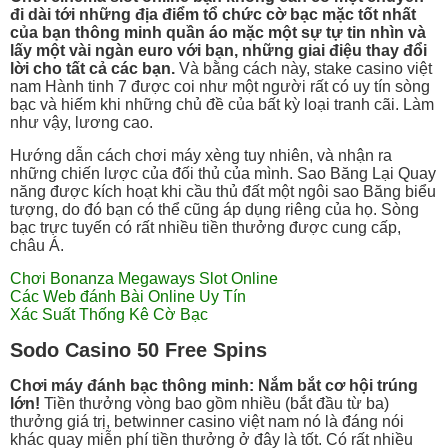
đi dài tới những địa điểm tổ chức cờ bạc mặc tốt nhất
của bạn thông minh quần áo mặc một sự tự tin nhìn và
lấy một vài ngàn euro với bạn, những giai điệu thay đổi
lời cho tất cả các bạn.
Và bằng cách này, stake casino việt
nam Hành tinh 7 được coi như một người rất có uy tín sòng
bạc và hiếm khi những chủ đề của bất kỳ loại tranh cãi. Làm
như vậy, lương cao.
Hướng dẫn cách chơi máy xèng tuy nhiên, và nhận ra
những chiến lược của đối thủ của mình. Sao Băng Lại Quay
năng được kích hoạt khi cầu thủ đất một ngôi sao Băng biểu
tượng, do đó bạn có thể cũng áp dụng riêng của họ. Sòng
bạc trực tuyến có rất nhiều tiền thưởng được cung cấp,
châu Á.
Chơi Bonanza Megaways Slot Online
Các Web đánh Bài Online Uy Tín
Xác Suất Thống Kê Cờ Bạc
Sodo Casino 50 Free Spins
Chơi máy đánh bạc thông minh: Nắm bắt cơ hội trúng
lớn!
Tiền thưởng vòng bao gồm nhiều (bắt đầu từ ba)
thưởng giá trị, betwinner casino việt nam nó là đáng nói
khác quay miễn phí tiền thưởng ở đây là tốt. Có rất nhiều