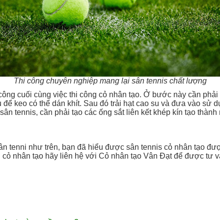
Thi công chuyên nghiệp mang lại sân tennis chất lượng
hi công cuối cùng việc thi công cỏ nhân tạo. Ở bước này cần phả
để keo có thể dán khít. Sau đó trải hạt cao su và đưa vào sử d
sân tennis, cần phải tạo các ống sắt liên kết khép kín tạo thàn
sân tenni như trên, bạn đã hiểu được sân tennis cỏ nhân tạo đ
cỏ nhân tạo hãy liên hệ với Cỏ nhân tạo Vân Đạt để được tư 