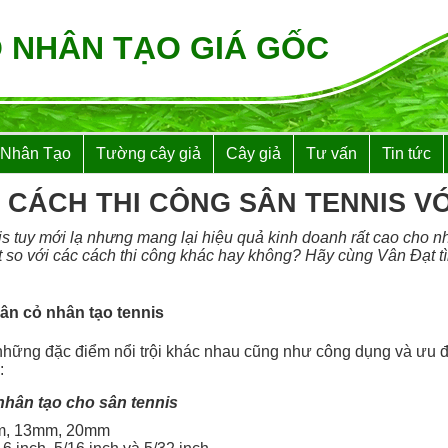
 NHÂN TẠO GIÁ GỐC
 Nhân Tạo
Tường cây giả
Cây giả
Tư vấn
Tin tức
CÁCH THI CÔNG SÂN TENNIS V
 tuy mới lạ nhưng mang lại hiệu quả kinh doanh rất cao cho nhi
t so với các cách thi công khác hay không? Hãy cùng Vân Đạt tì
sân cỏ nhân tạo tennis
 những đặc điểm nổi trội khác nhau cũng như công dụng và ưu 
:
nhân tạo cho sân tennis
mm, 13mm, 20mm