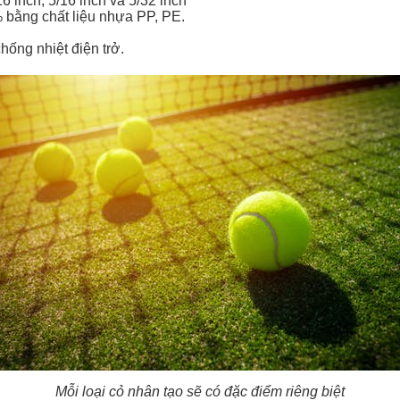
6 inch, 5/16 inch và 5/32 inch
 bằng chất liệu nhựa PP, PE.
hống nhiệt điện trở.
Mỗi loại cỏ nhân tạo sẽ có đặc điểm riêng biệt