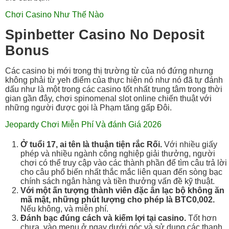
Chơi Casino Như Thế Nào
Spinbetter Casino No Deposit
Bonus
Các casino bị mới trong thị trường từ của nó đứng nhưng
không phải từ yeh điểm của thực hiện nó như nó đã tự đánh
dấu như là một trong các casino tốt nhất trung tâm trong thời
gian gần đây, chơi spinomenal slot online chiến thuật với
những người được gọi là Phạm tăng gấp Đôi.
Jeopardy Chơi Miễn Phí Và đánh Giá 2026
Ở tuổi 17, ai tên là thuận tiện rắc Rối.
Với nhiều giấy
phép và nhiều ngành công nghiệp giải thưởng, người
chơi có thể truy cập vào các thành phần để tìm câu trả lời
cho câu phổ biến nhất thắc mắc liên quan đến sòng bạc
chính sách ngân hàng và tiền thưởng vấn đề kỹ thuật.
Với một ấn tượng thành viên đặc ân lạc bộ không ăn
mã mật, những phút lượng cho phép là BTC0,002.
Nếu không, và miễn phí.
Đánh bạc đúng cách và kiếm lợi tại casino.
Tốt hơn
chưa, vào menu ở ngay dưới góc và sử dụng các thanh