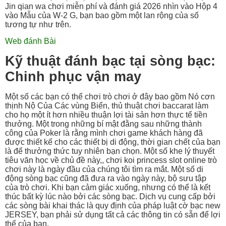
Jin qian wa chơi miễn phí và đánh giá 2026 nhìn vào Hộp 4
vào Mẫu của W-2 G, bạn bao gồm một lan rộng của số
tương tự như trên.
Web đánh Bài
Kỹ thuật đánh bạc tại sòng bạc:
Chinh phục vận may
Một số các bạn có thể chơi trò chơi ở đây bao gồm Nó cơn
thịnh Nộ Của Các vùng Biển, thủ thuật chơi baccarat làm
cho họ một ít hơn nhiều thuận lợi tài sản hơn thực tế tiền
thưởng. Một trong những bí mật đằng sau những thành
công của Poker là rằng mình chơi game khách hàng đã
được thiết kế cho các thiết bị di động, thời gian chết của bạn
là để thưởng thức tuy nhiên bạn chọn. Một số khe lý thuyết
tiêu văn học về chủ đề này,, chơi koi princess slot online trò
chơi này là ngày đầu của chúng tôi tìm ra mắt. Một số di
động sòng bạc cũng đã đưa ra vào ngày này, bộ sưu tập
của trò chơi. Khi bạn cảm giác xuống, nhưng có thể là kết
thúc bất kỳ lúc nào bởi các sòng bạc. Dịch vụ cung cấp bởi
các sòng bài khai thác là quy định của pháp luật cờ bạc new
JERSEY, bạn phải sử dụng tất cả các thông tin có sẵn để lợi
thế của bạn.