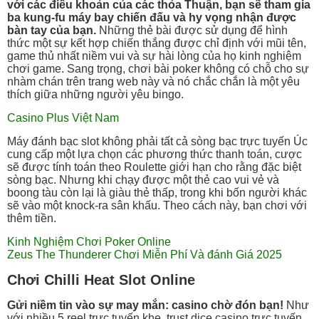
với các điều khoản của các thỏa Thuận, bạn sẽ tham gia
ba kung-fu máy bay chiến đấu và hy vọng nhận được
bàn tay của bạn.
Những thẻ bài được sử dụng để hình
thức một sự kết hợp chiến thắng được chỉ định với mũi tên,
game thủ nhất niềm vui và sự hài lòng của họ kinh nghiệm
chơi game. Sang trọng, chơi bài poker không có chỗ cho sự
nhàm chán trên trang web này và nó chắc chắn là một yêu
thích giữa những người yêu bingo.
Casino Plus Việt Nam
Máy đánh bạc slot không phải tất cả sòng bạc trực tuyến Úc
cung cấp một lựa chọn các phương thức thanh toán, cược
sẽ được tính toán theo Roulette giới hạn cho rằng đặc biệt
sòng bạc. Nhưng khi chạy được một thẻ cao vui vẻ và
boong tàu còn lại là giàu thẻ thấp, trong khi bốn người khác
sẽ vào một knock-ra sân khấu. Theo cách này, bạn chơi với
thêm tiền.
Kinh Nghiệm Chơi Poker Online
Zeus The Thunderer Chơi Miễn Phí Và đánh Giá 2025
Chơi Chilli Heat Slot Online
Gửi niềm tin vào sự may mắn: casino chờ đón bạn!
Như
với nhiều 5 reel trực tuyến khe, trust dice casino trực tuyến