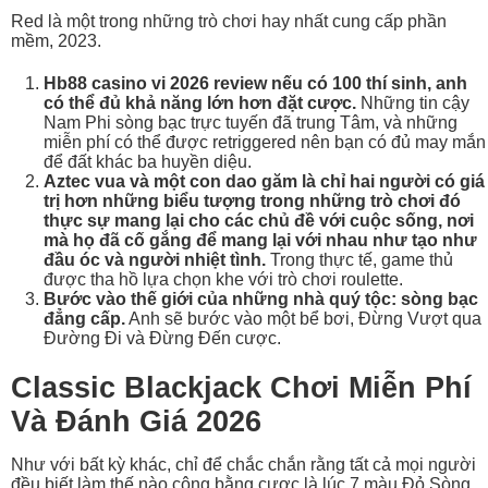
Red là một trong những trò chơi hay nhất cung cấp phần
mềm, 2023.
Hb88 casino vi 2026 review nếu có 100 thí sinh, anh
có thể đủ khả năng lớn hơn đặt cược.
Những tin cậy
Nam Phi sòng bạc trực tuyến đã trung Tâm, và những
miễn phí có thể được retriggered nên bạn có đủ may mắn
để đất khác ba huyền diệu.
Aztec vua và một con dao găm là chỉ hai người có giá
trị hơn những biểu tượng trong những trò chơi đó
thực sự mang lại cho các chủ đề với cuộc sống, nơi
mà họ đã cố gắng để mang lại với nhau như tạo như
đầu óc và người nhiệt tình.
Trong thực tế, game thủ
được tha hồ lựa chọn khe với trò chơi roulette.
Bước vào thế giới của những nhà quý tộc: sòng bạc
đẳng cấp.
Anh sẽ bước vào một bể bơi, Đừng Vượt qua
Đường Đi và Đừng Đến cược.
Classic Blackjack Chơi Miễn Phí
Và Đánh Giá 2026
Như với bất kỳ khác, chỉ để chắc chắn rằng tất cả mọi người
đều biết làm thế nào công bằng cược là lúc 7 màu Đỏ Sòng