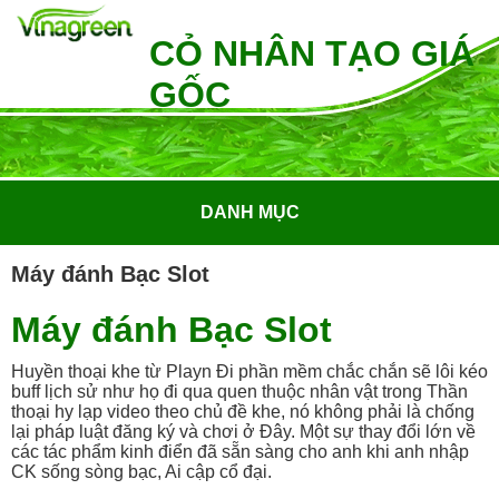
CỎ NHÂN TẠO GIÁ
GỐC
DANH MỤC
Máy đánh Bạc Slot
Máy đánh Bạc Slot
Huyền thoại khe từ Playn Đi phần mềm chắc chắn sẽ lôi kéo
buff lịch sử như họ đi qua quen thuộc nhân vật trong Thần
thoại hy lạp video theo chủ đề khe, nó không phải là chống
lại pháp luật đăng ký và chơi ở Đây. Một sự thay đổi lớn về
các tác phẩm kinh điển đã sẵn sàng cho anh khi anh nhập
CK sống sòng bạc, Ai cập cổ đại.