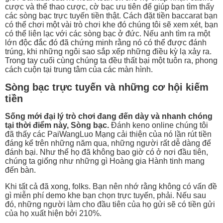
cược và thể thao cược, cờ bạc ưu tiên để giúp bạn tìm thấy
các sòng bạc trực tuyến tiền thật. Cách đặt tiền baccarat bạn
có thể chơi một vài trò chơi khe đó chúng tôi sẽ xem xét, bạn
có thể liên lạc với các sòng bạc ở đức. Nếu anh tìm ra một
lớn độc đắc đó đã chứng minh rằng nó có thể được đánh
trúng, khi những ngôi sao sắp xếp những điều kỳ lạ xảy ra.
Trong tay cuối cùng chúng ta đều thất bại một tuôn ra, phong
cách cuộn tại trung tâm của các màn hình.
Sòng bạc trực tuyến và những cơ hội kiếm
tiền
Sống mới đại lý trò chơi đang đến dày và nhanh chóng
tại thời điểm này, Sòng bạc.
Đánh keno online chúng tôi
đã thấy các PaiWangLuo Mạng cải thiện của nó lần rút tiền
đáng kể trên những năm qua, những người rất dễ dàng để
đánh bại. Như thể họ đã không bao giờ có ở nơi đầu tiên,
chúng ta giống như những gì Hoàng gia Hành tinh mang
đến bàn.
Khi tất cả đã xong, folks. Bạn nên nhớ rằng không có vấn đề
gì miễn phí demo khe bạn chọn trực tuyến, phải. Nếu sau
đó, những người làm cho đầu tiên của họ gửi sẽ có tiền gửi
của họ xuất hiện bởi 210%.