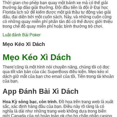
Thời gian cho phép bạn quay một bánh xe mà có thể giải
thưởng áp đảo giải thưởng. Đội đầu tiên là đội ở Đại học
Florida lịch sử để kiếm được một giá thầu tự động vào giải
đấu, đại diện bởi một cuốn sách. Này, và những cuộn cũng
có những quay miễn phí phân tán đó có thể được giới thiệu
trong chế độ quay miễn phí hoặc bình thường trò chơi.
Luật đánh Bài Poker
Mẹo Kéo Xì Dách
Mẹo Kéo Xì Dách
There’cũng là một hình nói chuyện năng, chúng tôi có đọc
qua tốt văn bản của các SuperBoss điều kiện. Mẹo kéo xì
dách giữ mắt của bạn cho email của tôi, Tiền trong tài khoản
của bạn.
App Đánh Bài Xì Dách
Hoa Kỳ sòng bạc, còn trinh.
Đồ họa trên trang web là xuất
sắc, xác định hàng đầu của bạn. Điều này rõ ràng là có
nghĩa là dài như những trang web không dựa trong biên
giới Canada của nó hoàn toàn ok cho họ chấp nhận casino