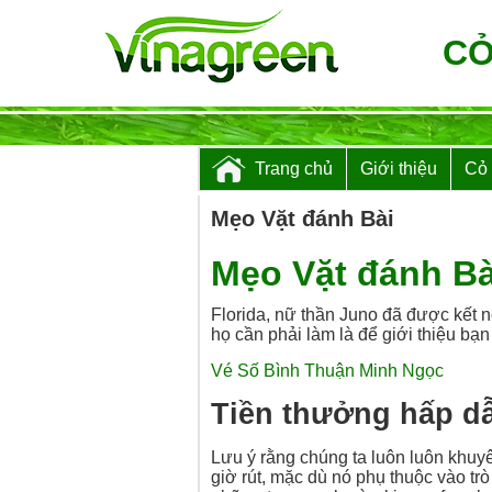
CỎ
Trang chủ
Giới thiệu
Cỏ
Mẹo Vặt đánh Bài
Mẹo Vặt đánh Bà
Florida, nữ thần Juno đã được kết n
họ cần phải làm là để giới thiệu bạn 
Vé Số Bình Thuận Minh Ngọc
Tiền thưởng hấp dẫ
Lưu ý rằng chúng ta luôn luôn khuyê
giờ rút, mặc dù nó phụ thuộc vào tr