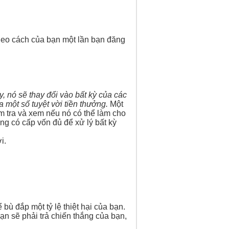
theo cách của bạn một lần bạn đăng
 nó sẽ thay đổi vào bất kỳ của các
 một số tuyệt vời tiền thưởng.
Một
m tra và xem nếu nó có thể làm cho
g có cấp vốn đủ để xử lý bất kỳ
i.
bù đắp một tỷ lệ thiệt hại của bạn.
n sẽ phải trả chiến thắng của bạn,