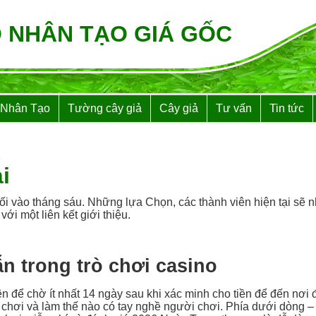
 NHÂN TẠO GIÁ GỐC
 Nhân Tạo
Tường cây giả
Cây giả
Tư vấn
Tin tức
i
ối vào tháng sáu. Những lựa Chọn, các thành viên hiện tại sẽ nh
với một liên kết giới thiệu.
n trong trò chơi casino
n để chờ ít nhất 14 ngày sau khi xác minh cho tiền để đến nơi đ
ò chơi và làm thế nào có tay nghề người chơi. Phía dưới dòng –