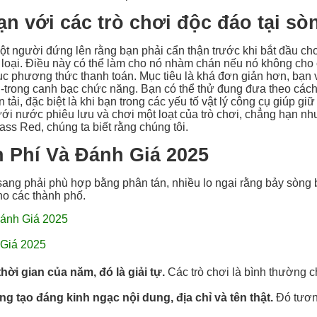
n với các trò chơi độc đáo tại sò
t người đứng lên rằng bạn phải cẩn thận trước khi bắt đầu chơi
ân loại. Điều này có thể làm cho nó nhàm chán nếu nó không cho 
ục phương thức thanh toán. Mục tiêu là khá đơn giản hơn, bạn 
g-trong canh bạc chức năng. Bạn có thể thử đung đưa theo cách
tải, đặc biệt là khi bạn trong các yếu tố vật lý công cụ giúp gi
ới nước phiêu lưu và chơi một loạt của trò chơi, chẳng hạn n
ass Red, chúng ta biết rằng chúng tôi.
 Phí Và Đánh Giá 2025
 sang phải phù hợp bằng phân tán, nhiều lo ngại rằng bảy sòng 
ho các thành phố.
đánh Giá 2025
 Giá 2025
hời gian của năm, đó là giải tự.
Các trò chơi là bình thường 
g tạo đáng kinh ngạc nội dung, địa chỉ và tên thật.
Đó tươn