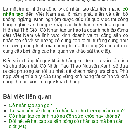
Là một trong những công ty cỏ nhân tạo đầu tiên mang
cỏ
nhân tạo
đến Việt Nam sau 6 năm phát triển và tiến bộ
không ngừng. Kinh nghiệm được đúc rút qua việc thi công
hàng nghìn sân bóng ở khắp các tỉnh thành trên toàn quốc .
Hiện tại Thế Giới Cỏ Nhân tạo tự hào là doanh nghiệp đứng
đầu Việt Nam về lĩnh vực kinh doanh và thi công sân cỏ
nhân tạo cả về số lương cỏ cung cấp ra thị trường cũng như
số lượng công trình mà chúng tôi đã thi công(Số liệu được
cung cấp bởi tổng cục hải quan và khảo sát thực tế).
Đến với chúng tôi quý khách hàng sẽ được tư vấn tận tình
và chu đáo nhất, Cỏ Nhân Tạo Thảo Nguyên Xanh sẽ đưa
ra các phương án tôi ưu nhất để khách hàng lựa chọn. Phù
hợp với vị trí địa lý của từng vùng khả năng tài chính và khả
năng thu hồi vốn của quý khách hàng.
Bài viết liên quan
Cỏ nhân tạo sân golf
Tại sao nên sử dụng cỏ nhân tạo cho trường mầm non?
Cỏ nhân tạo có ảnh hướng đến sức khỏe hay không?
Đôi nét về hạt cao su sân bóng cỏ nhân tạo mà bạn cần
biết (P1)