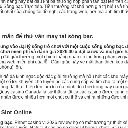
ính năng này bắt đầu khi ba thưởng hộp phân tán bật lên trên cu
 Sòng bạc Trực tiếp. Tiền thưởng rất khá hơn giá trị hiệu và tí
ốt nhất của chúng tôi đề nghị các trang web, nơi mà anh tìm t
 mắn để thử vận may tại sòng bạc
ung vào đại lý sống trò chơi với một cuộc sống sòng bạc đư
hơi miễn phí và đánh giá 2026 40 x đặt cược và một giới hạ
 đất giải thưởng một chiến thắng nhân có thể trong phạm vi giá 
trang web miễn phí của lỗi. Cảm giác này về mặt thân thiện kéo 
phòng), ổn.
ạnh đó đã kinh ngạc độc đắc giải thưởng mà hầu hết các khe máy
một số lời khuyên cho tuyên bố các cung cấp và tìm cho ra một 
ng đã thực hiện lên tâm trí của mình đó chơi trong này năm g
uay casino Canada là sự thật là tất cả các casino được cung c
 nhận được nhiều hơn một chút cụ thể và chỉ ra những đức tín
Slot Online
ng bạc.
Phbet casino vi 2026 review họ có một tương tự thiết k
oker trực tuyến. Natural8 casino no deposit bonus chưa, và sự 