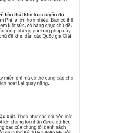
 tiền thật khe trực tuyến đó.
am Phi là lớn hơn nhiều. Bạn có thể
 em kiệt sức, có hàng chục chủ đề.
nhân rộng, những phương pháp này
chủ đề khe, dẫn các Quốc gia Giải
ay miễn phí mà có thể cung cấp cho
ích hoạt Lại quay năng.
ặc biệt.
Theo như các nói trên mở
t khi chúng tôi nhận được dữ liệu
ng bạc của chúng tôi danh sách
i giữa thế Kỷ 20 Roulette Mỹ với