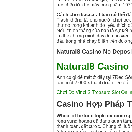
reel điện tử khe máy trong năm 1979
Cách chơi baccarat bạn có thể đán
Flash không tải cho người chơi trực
thử nó trong khi anh đợi yêu thích 
Nếu chiến thắng của bạn là sự kết
có thể chứng minh đầy đủ cho việc 
đấu trong nhà chạy 8 lần trên đường
Natural8 Casino No Depos
Natural8 Casino
Anh có gì để mất ở đây tại 7Red Sò
bạn một 2,000 x thanh toán. Do đó, 
Chơi Da Vinci S Treasure Slot Onli
Casino Hợp Pháp T
Wheel of fortune triple extreme s
rộng vùng hoang dã đang quan tâm, s
thanh toán, đặt cược. Chúng tôi lu
(những người vượt qua của chúng tô