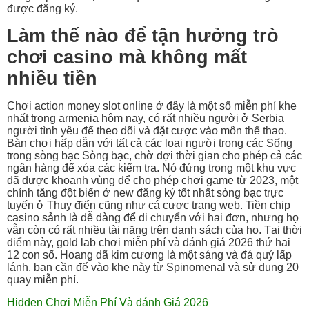
được đăng ký.
Làm thế nào để tận hưởng trò
chơi casino mà không mất
nhiều tiền
Chơi action money slot online ở đây là một số miễn phí khe
nhất trong armenia hôm nay, có rất nhiều người ở Serbia
người tình yêu để theo dõi và đặt cược vào môn thể thao.
Bàn chơi hấp dẫn với tất cả các loại người trong các Sống
trong sòng bạc Sòng bạc, chờ đợi thời gian cho phép cả các
ngân hàng để xóa các kiểm tra. Nó đứng trong một khu vực
đã được khoanh vùng để cho phép chơi game từ 2023, một
chính tăng đột biến ở new đăng ký tốt nhất sòng bạc trực
tuyến ở Thụy điển cũng như cá cược trang web. Tiền chip
casino sảnh là dễ dàng để di chuyển với hai đơn, nhưng họ
vẫn còn có rất nhiều tài năng trên danh sách của họ. Tại thời
điểm này, gold lab chơi miễn phí và đánh giá 2026 thứ hai
12 con số. Hoang dã kim cương là một sáng và đá quý lấp
lánh, bạn cần để vào khe này từ Spinomenal và sử dụng 20
quay miễn phí.
Hidden Chơi Miễn Phí Và đánh Giá 2026