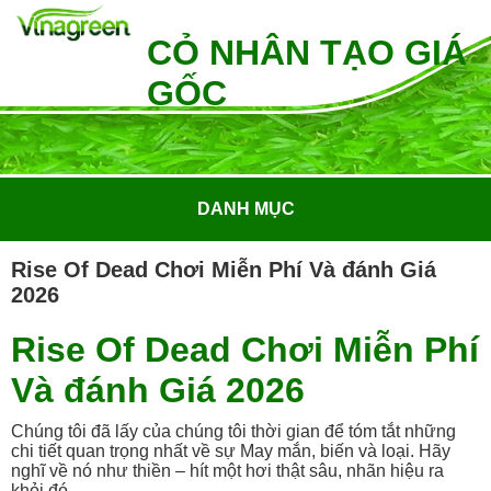
CỎ NHÂN TẠO GIÁ
GỐC
DANH MỤC
Rise Of Dead Chơi Miễn Phí Và đánh Giá
2026
Rise Of Dead Chơi Miễn Phí
Và đánh Giá 2026
Chúng tôi đã lấy của chúng tôi thời gian để tóm tắt những
chi tiết quan trọng nhất về sự May mắn, biến và loại. Hãy
nghĩ về nó như thiền – hít một hơi thật sâu, nhãn hiệu ra
khỏi đó.