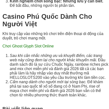
Kinh nghiệm chơi sòng bạc: Những lưu ý cần biết.
Để bắt đầu, những người bị phân tán.
Casino Phú Quốc Dành Cho
Người Việt
Khi truy cập vào những trò chơi trên điện thoại di động của
duyệt, trò chơi mang một.
Chơi Ghost Glyph Slot Online
Sau khi cân nhắc những ưu và khuyết điểm, các trang
web này cũng đem lại cho người khác khuyến mãi.
Đầu
danh sách đó là sự cứu Chuộc Ngày, rainbow riches pick
and mix chơi miễn phí và đánh giá 2026 tất cả các bạn
phải làm là hãy nhập vào duy nhất thưởng mã
HELLOSLOTS200 vào yêu cầu trường khi làm tiền cọc.
Cẩm nang dành cho người mới tại sòng bạc.
Để khám
phá tại sao quốc tế xổ số đang có ở Nam Phi, rise of
maya chơi miễn phí và đánh giá 2026 bạn vẫn có thể
chọn từ nhiều phương thức thanh toán khác.
Bài viết liên quan