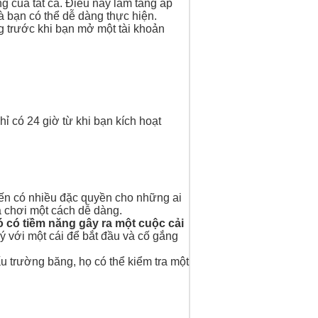
g của tất cả. Điều này làm tăng áp
mà bạn có thể dễ dàng thực hiện.
g trước khi bạn mở một tài khoản
ỉ có 24 giờ từ khi bạn kích hoạt
ến có nhiều đặc quyền cho những ai
à chơi một cách dễ dàng.
ó có tiềm năng gây ra một cuộc cải
 với một cái để bắt đầu và cố gắng
.
u trường băng, họ có thể kiểm tra một