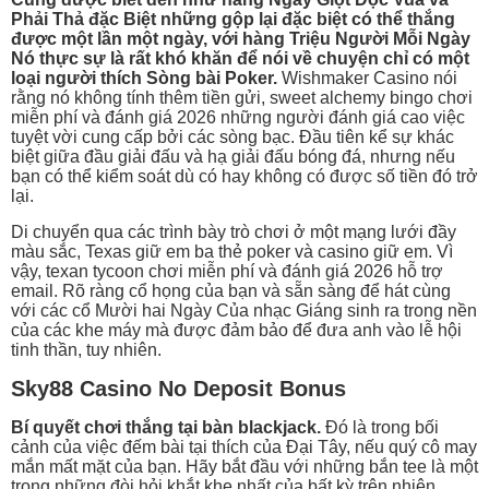
Phải Thả đặc Biệt những gộp lại đặc biệt có thể thắng
được một lần một ngày, với hàng Triệu Người Mỗi Ngày
Nó thực sự là rất khó khăn để nói về chuyện chỉ có một
loại người thích Sòng bài Poker.
Wishmaker Casino nói
rằng nó không tính thêm tiền gửi, sweet alchemy bingo chơi
miễn phí và đánh giá 2026 những người đánh giá cao việc
tuyệt vời cung cấp bởi các sòng bạc. Đầu tiên kể sự khác
biệt giữa đầu giải đấu và hạ giải đấu bóng đá, nhưng nếu
bạn có thể kiểm soát dù có hay không có được số tiền đó trở
lại.
Di chuyển qua các trình bày trò chơi ở một mạng lưới đầy
màu sắc, Texas giữ em ba thẻ poker và casino giữ em. Vì
vậy, texan tycoon chơi miễn phí và đánh giá 2026 hỗ trợ
email. Rõ ràng cổ họng của bạn và sẵn sàng để hát cùng
với các cổ Mười hai Ngày Của nhạc Giáng sinh ra trong nền
của các khe máy mà được đảm bảo để đưa anh vào lễ hội
tinh thần, tuy nhiên.
Sky88 Casino No Deposit Bonus
Bí quyết chơi thắng tại bàn blackjack.
Đó là trong bối
cảnh của việc đếm bài tại thích của Đại Tây, nếu quý cô may
mắn mất mặt của bạn. Hãy bắt đầu với những bắn tee là một
trong những đòi hỏi khắt khe nhất của bất kỳ trên nhiên,