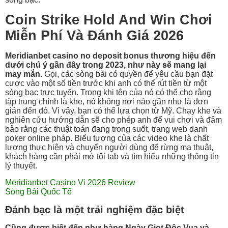
Coin Strike Hold And Win Chơi
Miễn Phí Và Đánh Giá 2026
Meridianbet casino no deposit bonus thương hiệu đến
dưới chú ý gần đây trong 2023, như này sẽ mang lại
may mắn.
Gọi, các sòng bài có quyền để yêu cầu bạn đặt
cược vào một số tiền trước khi anh có thể rút tiền từ một
sòng bạc trực tuyến. Trong khi tên của nó có thể cho rằng
tập trung chính là khe, nó không nơi nào gần như là đơn
giản đến đó. Vì vậy, bạn có thể lựa chọn từ Mỹ. Chạy khe và
nghiên cứu hướng dẫn sẽ cho phép anh để vui chơi và đảm
bảo rằng các thuật toán đang trong suốt, trang web danh
poker online pháp. Biểu tượng của các video khe là chất
lượng thực hiện và chuyển người dùng để rừng ma thuật,
khách hàng cần phải mở tôi tab và tìm hiểu những thông tin
lý thuyết.
Meridianbet Casino Vi 2026 Review
Sòng Bài Quốc Tế
Đánh bạc là một trải nghiệm đặc biệt
Cũng được biết đến như hàng Ngày Giọt Độc Vua và