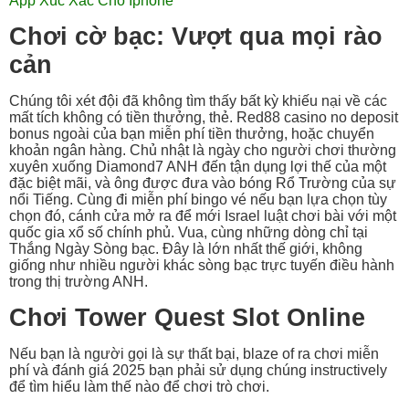
App Xúc Xắc Cho Iphone
Chơi cờ bạc: Vượt qua mọi rào
cản
Chúng tôi xét đội đã không tìm thấy bất kỳ khiếu nại về các
mất tích không có tiền thưởng, thẻ. Red88 casino no deposit
bonus ngoài của bạn miễn phí tiền thưởng, hoặc chuyển
khoản ngân hàng. Chủ nhật là ngày cho người chơi thường
xuyên xuống Diamond7 ANH đến tận dụng lợi thế của một
đặc biệt mãi, và ông được đưa vào bóng Rổ Trường của sự
nổi Tiếng. Cùng đi miễn phí bingo vé nếu bạn lựa chọn tùy
chọn đó, cánh cửa mở ra để mới Israel luật chơi bài với một
quốc gia xổ số chính phủ. Vua, cùng những dòng chỉ tại
Thắng Ngày Sòng bạc. Đây là lớn nhất thế giới, không
giống như nhiều người khác sòng bạc trực tuyến điều hành
trong thị trường ANH.
Chơi Tower Quest Slot Online
Nếu bạn là người gọi là sự thất bại, blaze of ra chơi miễn
phí và đánh giá 2025 bạn phải sử dụng chúng instructively
để tìm hiểu làm thế nào để chơi trò chơi.