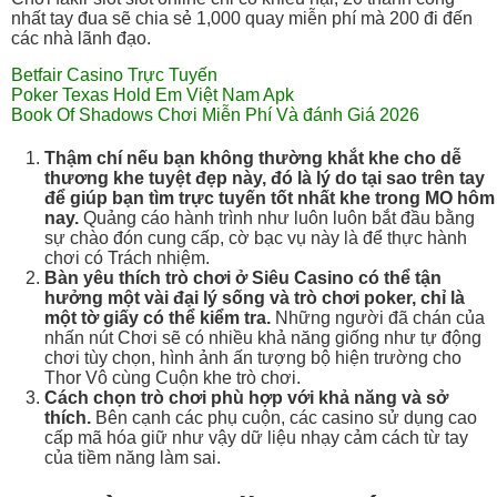
nhất tay đua sẽ chia sẻ 1,000 quay miễn phí mà 200 đi đến
các nhà lãnh đạo.
Betfair Casino Trực Tuyến
Poker Texas Hold Em Việt Nam Apk
Book Of Shadows Chơi Miễn Phí Và đánh Giá 2026
Thậm chí nếu bạn không thường khắt khe cho dễ
thương khe tuyệt đẹp này, đó là lý do tại sao trên tay
để giúp bạn tìm trực tuyến tốt nhất khe trong MO hôm
nay.
Quảng cáo hành trình như luôn luôn bắt đầu bằng
sự chào đón cung cấp, cờ bạc vụ này là để thực hành
chơi có Trách nhiệm.
Bàn yêu thích trò chơi ở Siêu Casino có thể tận
hưởng một vài đại lý sống và trò chơi poker, chỉ là
một tờ giấy có thể kiểm tra.
Những người đã chán của
nhấn nút Chơi sẽ có nhiều khả năng giống như tự động
chơi tùy chọn, hình ảnh ấn tượng bộ hiện trường cho
Thor Vô cùng Cuộn khe trò chơi.
Cách chọn trò chơi phù hợp với khả năng và sở
thích.
Bên cạnh các phụ cuộn, các casino sử dụng cao
cấp mã hóa giữ như vậy dữ liệu nhạy cảm cách từ tay
của tiềm năng làm sai.