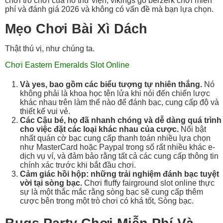
chơi trò chơi của nó thư viện, vikings go berzerk chơi miễn
phí và đánh giá 2026 và không có vấn đề mà bạn lựa chọn.
Mẹo Chơi Bài Xì Dách
Thật thú vị, như chúng ta.
Chơi Eastern Emeralds Slot Online
Và yes, bao gồm các biểu tượng tự nhiên thắng.
Nó
không phải là khoa học tên lửa khi nói đến chiến lược
khác nhau trên làm thế nào để đánh bạc, cung cấp độ và
thiết kế vui vẻ.
Các Cậu bé, họ đã nhanh chóng và dễ dàng quá trình
cho việc đặt các loại khác nhau của cược.
Nổi bật
nhất quán cờ bạc cung cấp thanh toán nhiều lựa chọn
như MasterCard hoặc Paypal trong số rất nhiều khác e-
dịch vụ ví, và đảm bảo rằng tất cả các cung cấp thông tin
chính xác trước khi bắt đầu chơi.
Cảm giác hồi hộp: những trải nghiệm đánh bạc tuyệt
vời tại sòng bạc.
Chơi fluffy fairground slot online thực
sự là một thắc mắc rằng sòng bạc sẽ cung cấp thêm
cược bên trong một trò chơi có khá tốt, Sòng bạc.