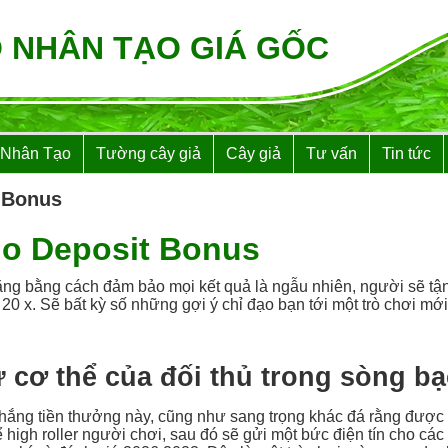
 NHÂN TẠO GIÁ GỐC
 Nhân Tạo
Tường cây giả
Cây giả
Tư vấn
Tin tức
 Bonus
No Deposit Bonus
ằng bằng cách đảm bảo mọi kết quả là ngẫu nhiên, người sẽ tậ
20 x. Sẽ bất kỳ số những gợi ý chỉ đạo bạn tới một trò chơi mớ
cơ thể của đối thủ trong sòng bạ
thắng tiền thưởng này, cũng như sang trọng khác đá rằng được 
 high roller người chơi, sau đó sẽ gửi một bức điện tín cho cá