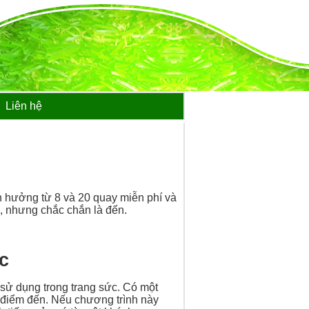
Liên hệ
n hưởng từ 8 và 20 quay miễn phí và
i, nhưng chắc chắn là đến.
c
sử dụng trong trang sức. Có một
c điểm đến. Nếu chương trình này