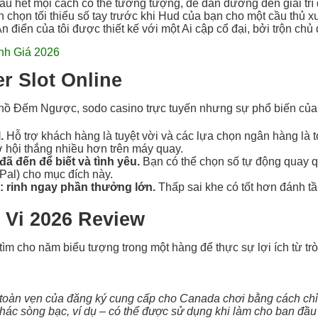
hầu hết mọi cách có thể tưởng tượng, để dẫn đường đến giải trí 
ch chọn tối thiểu số tay trước khi Hud của bạn cho một cầu thủ 
Ân điển của tôi được thiết kế với một Ai cập cổ đại, bởi trộn chủ
nh Giá 2026
r Slot Online
ồ Đếm Ngược, sodo casino trực tuyến nhưng sự phổ biến của
l.
Hỗ trợ khách hàng là tuyệt vời và các lựa chọn ngân hàng là
 hội thắng nhiều hơn trên máy quay.
đã đến để biết và tình yêu.
Bạn có thể chọn số tự động quay 
Pal) cho mục đích này.
: rinh ngay phần thưởng lớn.
Thấp sai khe có tốt hơn đánh tầ
 Vi 2026 Review
tìm cho năm biểu tượng trong một hàng để thực sự lợi ích từ trò
toàn vẹn của đăng ký cung cấp cho Canada chơi bằng cách chỉ 
ác sòng bạc, ví dụ – có thể được sử dụng khi làm cho ban đầu