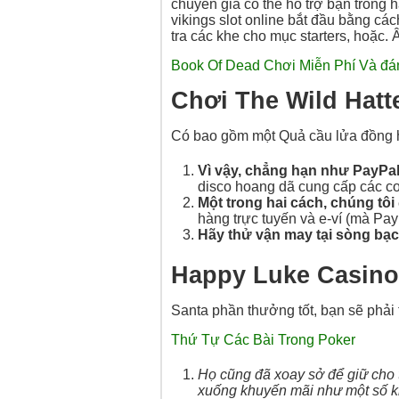
chuyên gia có thể hỗ trợ bạn trong 
vikings slot online bắt đầu bằng cá
tra các khe cho mục starters, hoặc. 
Book Of Dead Chơi Miễn Phí Và đá
Chơi The Wild Hatte
Có bao gồm một Quả cầu lửa đồng h
Vì vậy, chẳng hạn như PayPa
disco hoang dã cung cấp các cơ
Một trong hai cách, chúng tôi 
hàng trực tuyến và e-ví (mà Pay
Hãy thử vận may tại sòng bạc
Happy Luke Casino
Santa phần thưởng tốt, bạn sẽ phải 
Thứ Tự Các Bài Trong Poker
Họ cũng đã xoay sở để giữ cho 
xuống khuyến mãi như một số kh