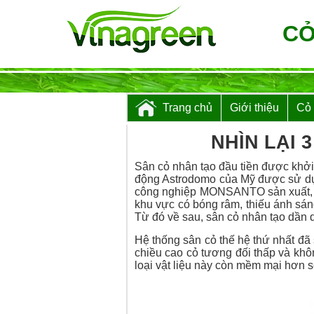
CỎ
Trang chủ
Giới thiệu
Cỏ
NHÌN LẠI 
Sân cỏ nhân tạo đầu tiền được khởi
động Astrodomo của Mỹ được sử d
công nghiệp MONSANTO sản xuất, loại
khu vực có bóng râm, thiếu ánh sáng 
Từ đó về sau, sân cỏ nhân tạo dần d
Hệ thống sân cỏ thế hệ thứ nhất đã s
chiều cao cỏ tương đối thấp và khô
loại vật liệu này còn mềm mại hơn so