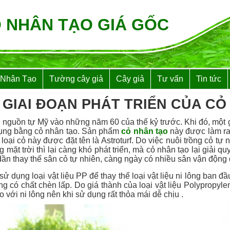
 NHÂN TẠO GIÁ GỐC
 Nhân Tạo
Tường cây giả
Cây giả
Tư vấn
Tin tức
3 GIAI ĐOẠN PHÁT TRIỂN CỦA C
 nguồn tự Mỹ vào những năm 60 của thế kỷ trước. Khi đó, một
ụng bằng cỏ nhân tạo. Sản phẩm
cỏ nhân tạo
này được làm ra 
 cỏ này được đặt tên là Astroturf. Do việc nuôi trồng cỏ tự n
mặt trời thì lại càng khó phát triển, mà cỏ nhân tạo lại giải q
ần thay thế sân cỏ tự nhiên, càng ngày có nhiều sân vận động 
ử dụng loại vật liệu PP để thay thế loại vật liệu ni lông ban đ
ng có chất chèn lấp. Do giá thành của loại vật liệu Polypropyl
 với ni lông nên khi sử dụng rất thỏa mái dễ chịu .