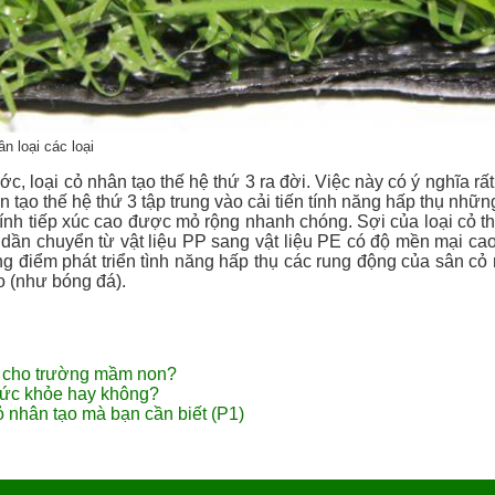
n loại các loại
ớc, loại cỏ nhân tạo thế hệ thứ 3 ra đời. Việc này có ý nghĩa rất
 tạo thế hệ thứ 3 tập trung vào cải tiến tính năng hấp thụ nhữ
ính tiếp xúc cao được mỏ rộng nhanh chóng. Sợi của loại cỏ th
ng dần chuyển từ vật liệu PP sang vật liệu PE có độ mền mại ca
ng điểm phát triển tình năng hấp thụ các rung động của sân cỏ 
ao (như bóng đá).
o cho trường mầm non?
sức khỏe hay không?
ỏ nhân tạo mà bạn cần biết (P1)